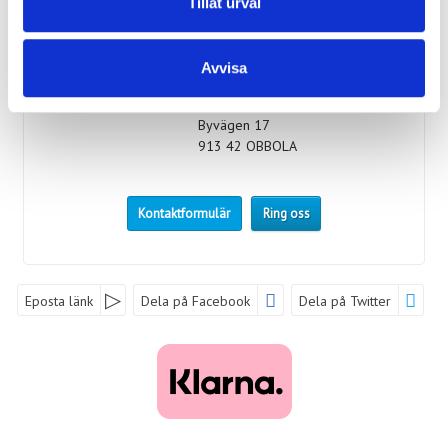
Tillåt urval
Facebook:
Lind Tour
Instagram:
lindtour
Avvisa
Adress:
Lind Tour
Byvägen 17
913 42
OBBOLA
Kontaktformulär
Ring oss
Eposta länk
Dela på Facebook
Dela på Twitter
Sociala medier
Nyhetsbrev