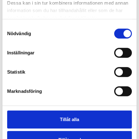
Dessa kan i sin tur kombinera informationen med annan
parasoller, perfekt för en dag med sol och bad. Det finns
information som du har tillhandahållit eller som de har
också en terrass där du kan njuta av utsikten över havet.
samlat in när du har använt deras tjänster.
Samtyckesval
För de som vill träna under sin vistelse finns det ett gym på
Nödvändig
plats, samt möjlighet att delta i olika vattensporter i
närheten av hotellet. Hotellet har en bufférestaurang där vi
kan avnjuta läckra måltider med utsikt över havet. Vin och
Inställningar
vatten ingår till middagarna.
Statistik
Vattenkokare finns inte på rummet, det kan hyras i
receptionen på hotellet.
Marknadsföring
Kontakta oss
Telefon:
090-14 14 87
Tillåt alla
E-post:
info@lindtour.se