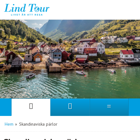
Hem
»
Skandinaviska pärlor