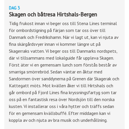
DAG 3
Skagen och båtresa Hirtshals-Bergen
Tidig frukost innan vi beger oss till Stena Lines terminal
för ombordstigning på färjan som tar oss över till
Danmark och Fredrikshamn. När vi lagt ut, kan vi njuta av
fina skärgårdsvyer innan vi kommer längre ut på
Skagerraks vatten. Vi beger oss till Danmarks nordspets,
där vi tillsammans med lokalguide får uppleva Skagen.
Först äter vi en gemensam lunch som förstås består av
smarriga smörrebröd. Sedan väntar en åktur med
Sandormen över sanddynerna på Grenen där Skagerak och
Kattegatt möts. Mot kvällen åker vi till Hirtshals och
går ombord på Fjord Lines fina kryssningsfartyg som tar
oss på en fantastisk resa över Nordsjön till den norska
kusten. Vi installerar oss i våra hytter och träffs sedan
för en gemensam kvällsbuffé. Efter middagen kan vi
koppla av och njuta av bra musik och underhållning.