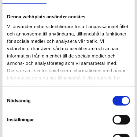
Denna webbplats använder cookies
DAG 6
Vossestrand-Oslo
Vi använder enhetsidentifierare för att anpassa innehållet
och annonserna till användarna, tillhandahålla funktioner
Efter frukost åker vi mot Voss. Här delar sig vägen och vi
för sociala medier och analysera vår trafik. Vi
väljer att passera Hardangerfjorden via nya
vidarebefordrar även sådana identifierare och annan
Hardangerbron – Norges längsta hängbro 1320 m. I
information från din enhet till de sociala medier och
Eidfjord besöker vi Norsk naturcenter, Hardanger där vi
annons- och analysföretag som vi samarbetar med.
bland annat ser en film på 20 minuter som visar
Dessa kan i sin tur kombinera informationen med annan
Hardangervidda och Vestlandet genom 4 årstider i 180
information som du har tillhandahållit eller som de har
graders vidfilm. Besöket avslutas med Römmegröt. Nu
samlat in när du har använt deras tjänster.
väntar en vacker resa genom Måbödalen och över en av
Europas största högfjällsplatåer – Hardangervidda –
Samtyckesval
”Norges tak”! På avstånd ser vi Vöringsfossen – ett av
Nödvändig
Norges högsta vattenfall. Via Geilo -en av nordens
största vintersportorter som ligger 800 m ö h. fortsätter
Inställningar
färden genom Hallingdalen till Oslo för gemensam
middag på stan och övernattning på centralt hotell.