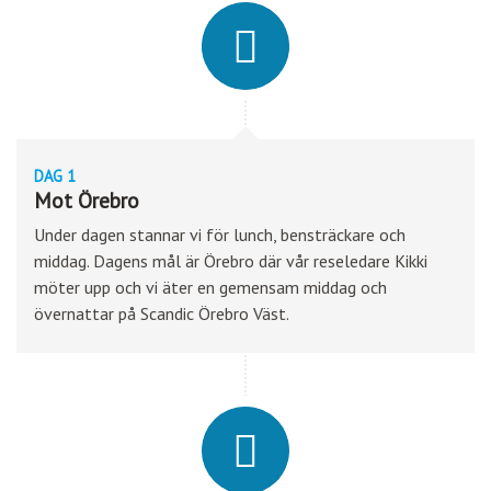
E-post:
info@lindtour.se
Facebook:
Lind Tour
Instagram:
lindtour
Adress:
Lind Tour
DAG 1
Byvägen 17
Mot Örebro
913 42
OBBOLA
Under dagen stannar vi för lunch, bensträckare och
middag. Dagens mål är Örebro där vår reseledare Kikki
Kontaktformulär
Ring oss
möter upp och vi äter en gemensam middag och
övernattar på Scandic Örebro Väst.