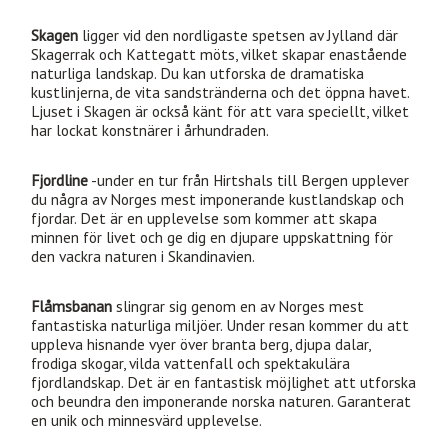
Skagen
ligger vid den nordligaste spetsen av Jylland där
Skagerrak och Kattegatt möts, vilket skapar enastående
naturliga landskap. Du kan utforska de dramatiska
kustlinjerna, de vita sandstränderna och det öppna havet.
Ljuset i Skagen är också känt för att vara speciellt, vilket
har lockat konstnärer i århundraden.
Fjordline
-under en tur från Hirtshals till Bergen upplever
du några av Norges mest imponerande kustlandskap och
fjordar. Det är en upplevelse som kommer att skapa
minnen för livet och ge dig en djupare uppskattning för
den vackra naturen i Skandinavien.
Flåmsbanan
slingrar sig genom en av Norges mest
fantastiska naturliga miljöer. Under resan kommer du att
uppleva hisnande vyer över branta berg, djupa dalar,
frodiga skogar, vilda vattenfall och spektakulära
fjordlandskap. Det är en fantastisk möjlighet att utforska
och beundra den imponerande norska naturen. Garanterat
en unik och minnesvärd upplevelse.