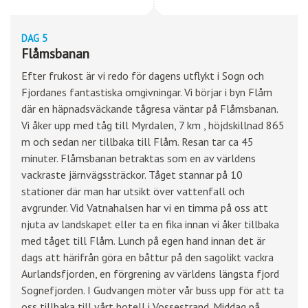
DAG 5
Flåmsbanan
Efter frukost är vi redo för dagens utflykt i Sogn och
Fjordanes fantastiska omgivningar. Vi börjar i byn Flåm
där en häpnadsväckande tågresa väntar på Flåmsbanan.
Vi åker upp med tåg till Myrdalen, 7 km , höjdskillnad 865
m och sedan ner tillbaka till Flåm. Resan tar ca 45
minuter. Flåmsbanan betraktas som en av världens
vackraste järnvägssträckor. Tåget stannar på 10
stationer där man har utsikt över vattenfall och
avgrunder. Vid Vatnahalsen har vi en timma på oss att
njuta av landskapet eller ta en fika innan vi åker tillbaka
med tåget till Flåm. Lunch på egen hand innan det är
dags att härifrån göra en båttur på den sagolikt vackra
Aurlandsfjorden, en förgrening av världens längsta fjord
Sognefjorden. I Gudvangen möter vår buss upp för att ta
oss tillbaka till vårt hotell i Vossestrand. Middag på