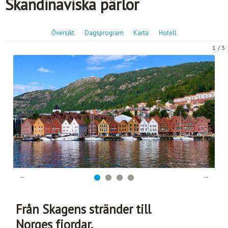
Skandinaviska pärlor
Översikt
Dagsprogram
Karta
Hotell
1
3
Från Skagens stränder till
Norges fjordar.