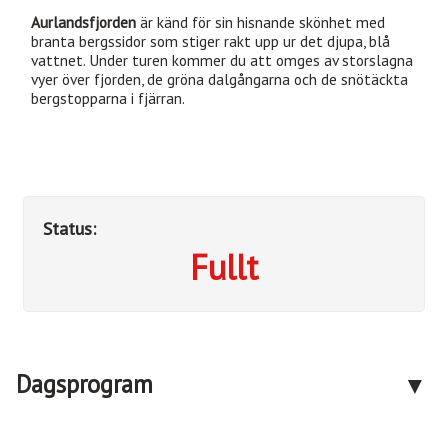
Aurlandsfjorden
är känd för sin hisnande skönhet med
branta bergssidor som stiger rakt upp ur det djupa, blå
vattnet. Under turen kommer du att omges av storslagna
vyer över fjorden, de gröna dalgångarna och de snötäckta
bergstopparna i fjärran.
Status:
Fullt
Kontakta oss
Dagsprogram
Telefon:
090-14 14 87