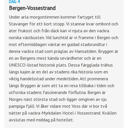
DAG 4
Bergen-Vossestrand
Under arla morgontimmen kommer fartyget till
Stavanger för ett kort stopp. Vi stannar kvar ombord och
äter frukost och från däck kan vi njuta av den vackra
norska västkusten. Vid lunchtid är vi framme i Bergen och
mot eftermiddagen väntar en guidad stadsrundtur i
denna vackra stad som präglas av Hansatiden. Bryggen är
en av Bergens mest kända sevärdheter och är en
UNESCO-listad historisk plats. Dessa färgglada trähus
längs kajen är en del av stadens rika historia som en
viktig handelsstad under medeltiden. Att promenera
längs Bryggen är som att ta en resa tillbaka i tiden och
utforska stadens fascinerande förflutna. Bergen är
Norges näst största stad och ligger omgiven av sju
pampiga fjäll. Vi åker vidare mot Voss där vi bor två
nätter på vackra Myrkdalen Hotel i Vossestrand. Kvällen
avslutas med middag på hotellet.