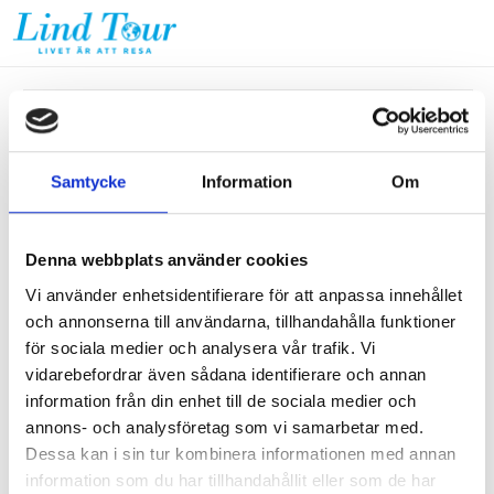
Vald resa
Samtycke
Information
Om
Destination:
Musikalen Chicago
Period:
Denna webbplats använder cookies
6 - 8 november 2026
Avresa:
Vi använder enhetsidentifierare för att anpassa innehållet
Umeå, Avresetid 08:30. Beräknad ankomst 18:00.
och annonserna till användarna, tillhandahålla funktioner
för sociala medier och analysera vår trafik. Vi
Inkluderat i resan:
*Bussresa
vidarebefordrar även sådana identifierare och annan
*Bussfika
information från din enhet till de sociala medier och
*Del i dubbelrum på Elite Hotel Adlon
annons- och analysföretag som vi samarbetar med.
*Frukost
Dessa kan i sin tur kombinera informationen med annan
*Biljetter parkett rad 12-14.
information som du har tillhandahållit eller som de har
*Reseledare