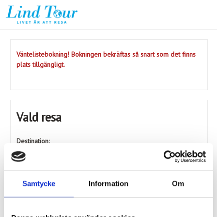
Väntelistebokning! Bokningen bekräftas så snart som det finns
plats tillgängligt.
Vald resa
Destination:
MåBra-resa till Trentino
Period:
13 - 19 september 2026
Samtycke
Information
Om
Avresa:
Umeå, Avresetid 09:00. Beräknad ankomst 13:35.
Byte på Arlanda