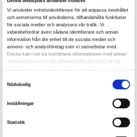
Denna webbplats använder cookies
Hemresa:
Vi använder enhetsidentifierare för att anpassa innehållet
Milano, Avresetid 13:00. Beräknad ankomst 19:50.
och annonserna till användarna, tillhandahålla funktioner
Inkluderat i resan:
för sociala medier och analysera vår trafik. Vi
*Flyg Umeå-Arlanda-Milano t/r
vidarebefordrar även sådana identifierare och annan
*Ett handbagage max 8 kg
*Ett incheckat bagage max 23 kg
information från din enhet till de sociala medier och
*Del i dubbelrum inkl frukost
annons- och analysföretag som vi samarbetar med.
*Sex middagar på hotellet
Dessa kan i sin tur kombinera informationen med annan
*Två luncher på hotellet
information som du har tillhandahållit eller som de har
*Två picknicluncher
samlat in när du har använt deras tjänster.
*Provsmakning av lokala delikatesser
*Busstransporter
Samtyckesval
*Engelsktalande vandringsguide
Nödvändig
*Svensktalande reseledare
Gruppens storlek min 25 max 35.
Inställningar
Enkelrumstillägg: 950:-
Statistik
Avg: 13-19/9 2026
Reservation för eventuella valutahöjningar, flygtider och